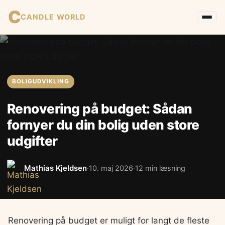
C
CANDLE WORLD
BOLIGUDVIKLING
Renovering på budget: Sådan
fornyer du din bolig uden store
udgifter
Mathias Kjeldsen
10. maj 2026
12 min læsning
·
·
Renovering på budget er muligt for langt de fleste