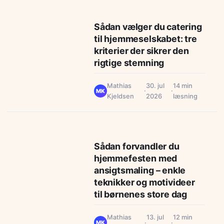
Sådan vælger du catering
til hjemmeselskabet: tre
kriterier der sikrer den
rigtige stemning
Mathias
30. jul
14 min
·
·
MK
Kjeldsen
2026
læsning
Sådan forvandler du
hjemmefesten med
ansigtsmaling – enkle
teknikker og motivideer
til børnenes store dag
Mathias
13. jul
12 min
·
·
MK