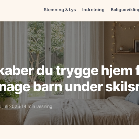
Stemning & Lys
Indretning
Boligudviklin
aber du trygge hjem f
nage barn under skil
. juli 2026
14 min læsning
·