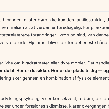
a hinanden, mister børn ikke kun den familiestruktur,
rnemmelsen af, at verden er forudsigelig. For præ-tee
tsrelaterede forandringer i krop og sind, kan denne
vervældende. Hjemmet bliver derfor det eneste håndg
ler ikke om kvadratmeter eller dyre møbler. Det handl
r du til. Her er du sikker. Her er der plads til dig — o
ering sker gennem en kombination af fysiske element
udviklingspsykologi viser konsekvent, at børn, der ople
elser under forældres skilsmisse, klarer overgangen 