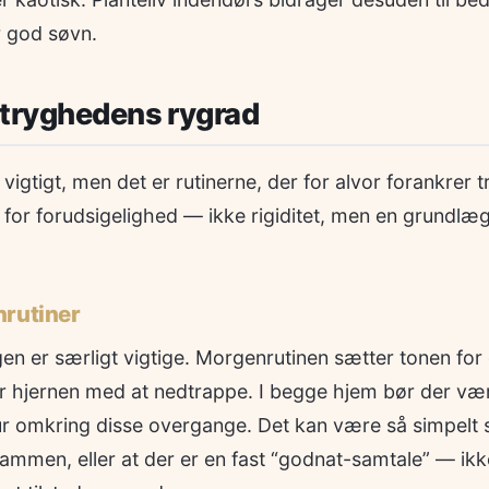
r god søvn.
 tryghedens rygrad
r vigtigt, men det er rutinerne, der for alvor forankrer
for forudsigelighed — ikke rigiditet, men en grundlæ
.
nrutiner
gen er særligt vigtige. Morgenrutinen sætter tonen fo
er hjernen med at nedtrappe. I begge hjem bør der vær
r omkring disse overgange. Det kan være så simpelt so
sammen, eller at der er en fast “godnat-samtale” — ik