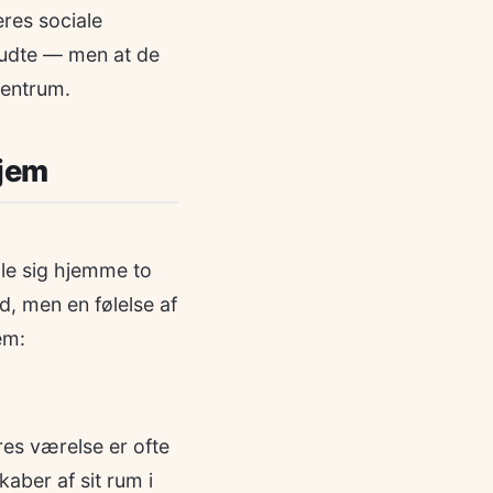
res sociale
rbudte — men at de
centrum.
hjem
øle sig hjemme to
d, men en følelse af
em:
res værelse er ofte
aber af sit rum i