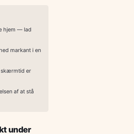
ge hjem — lad
rhed markant i en
 skærmtid er
lsen af at stå
kt under