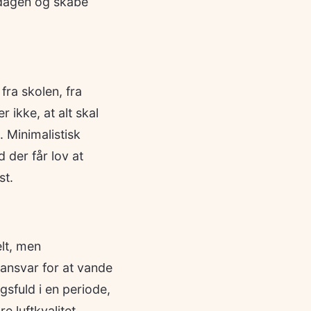
 dagen og skabe
ra skolen, fra
 ikke, at alt skal
. Minimalistisk
 der får lov at
st.
lt, men
 ansvar for at vande
gsfuld i en periode,
e luftkvalitet,