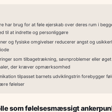
 har brug for at føle ejerskab over deres rum i beg
til at indrette og personliggøre
rutiner og fysiske omgivelser reducerer angst og usikke
riode
nger som tilbagetrækning, søvnproblemer eller øget
naler, der kræver opmærksomhed
ation tilpasset barnets udviklingstrin forebygger føle
ære følelser
lle som følelsesmæssigt ankerpun