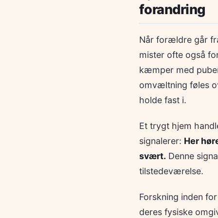
forandring
Når forældre går fr
mister ofte også fo
kæmper med puberte
omvæltning føles o
holde fast i.
Et trygt hjem hand
signalerer:
Her høre
svært.
Denne signal
tilstedeværelse.
Forskning inden for 
deres fysiske omgiv