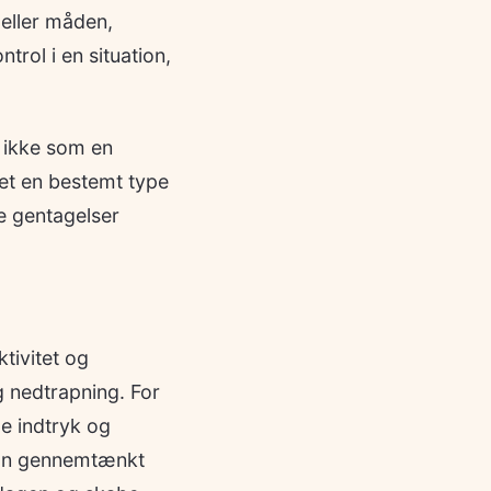
eller måden,
rol i en situation,
 ikke som en
et en bestemt type
se gentagelser
tivitet og
g nedtrapning. For
e indtryk og
. En gennemtænkt