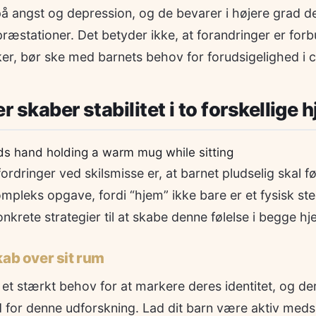
 angst og depression, og de bevarer i højere grad de
præstationer. Det betyder ikke, at forandringer er fo
ker, bør ske med barnets behov for forudsigelighed i 
r skaber stabilitet i to forskellige 
fordringer ved skilsmisse er, at barnet pludselig skal f
ompleks opgave, fordi “hjem” ikke bare er et fysisk ste
konkrete strategier til at skabe denne følelse i begge hj
kab over sit rum
t stærkt behov for at markere deres identitet, og de
for denne udforskning. Lad dit barn være aktiv medsk