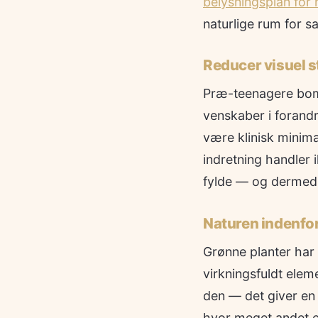
belysningsplan for
naturlige rum for 
Reducer visuel s
Præ-teenagere bomb
venskaber i forandr
være klinisk minima
indretning handler 
fylde — og dermed 
Naturen indenfo
Grønne planter har
virkningsfuldt elem
den — det giver en 
hvor meget andet er