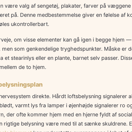
n være valg af sengetøj, plakater, farver på væggene 
ret på. Denne medbestemmelse giver en følelse af kont
les ukontrollerbart.
rveje, om visse elementer kan gå igen i begge hjem —
, men som genkendelige tryghedspunkter. Måske er d
a et stearinlys eller en plante, barnet selv passer. Dis
 mellem de to hjem.
 belysningsplan
nervesystem direkte. Hårdt loftsbelysning signalerer ak
ødt, varmt lys fra lamper i øjenhøjde signalerer ro o
n, der ofte kommer hjem med en hjerne fyldt af social
en rigtige belysning være med til at sænke skuldrene