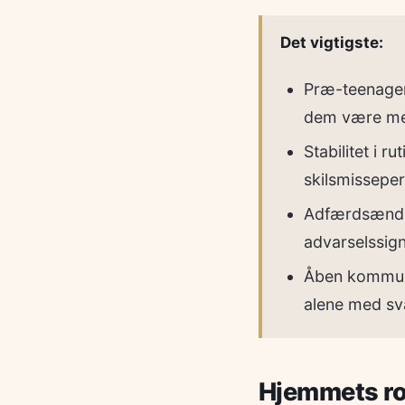
Det vigtigste:
Præ-teenagere
dem være med 
Stabilitet i 
skilsmissepe
Adfærdsændri
advarselssig
Åben kommunik
alene med sv
Hjemmets ro