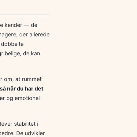
 de kender — de
nagere, der allerede
 dobbelte
ribelige, de kan
er om, at rummet
gså når du har det
er og emotionel
ver stabilitet i
bedre. De udvikler