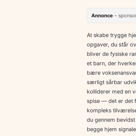
Annonce
– sponsor
At skabe trygge hje
opgaver, du står ov
bliver de fysiske r
et barn, der hverken
bære voksenansvare
særligt sårbar udvik
kolliderer med en v
spise — det er det 
kompleks tilværelse
du gennem bevidst 
begge hjem signaler