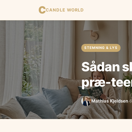
C
CANDLE WORLD
STEMNING & LYS
Sådan sk
præ-tee
Mathias Kjeldsen
6
·