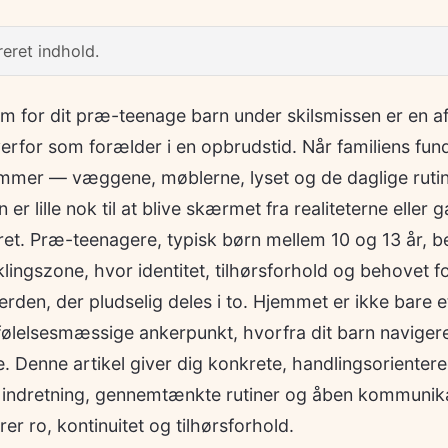
eret indhold.
m for dit præ-teenage barn under skilsmissen er en af
erfor som forælder i en opbrudstid. Når familiens fun
ammer — væggene, møblerne, lyset og de daglige rutiner 
 er lille nok til at blive skærmet fra realiteterne eller 
t. Præ-teenagere, typisk børn mellem 10 og 13 år, bef
lingszone, hvor identitet, tilhørsforhold og behovet for
erden, der pludselig deles i to. Hjemmet er ikke bare e
følelsesmæssige ankerpunkt, hvorfra dit barn navigerer
. Denne artikel giver dig konkrete, handlingsorientere
indretning, gennemtænkte rutiner og åben kommunikat
er ro, kontinuitet og tilhørsforhold.