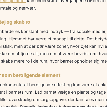
 hele hjemmet
kan understøtte overgangene i løbet af
samtale og nærvær.
tøj og skab ro
arderes konstant med indtryk — fra sociale medier, f
ing. Hjemmet bør være et modspil til dette. Det betyder
listisk, men at der bør være zoner, hvor øjet kan hvile
ikke om at fjerne alt, men om at være bevidst om, hvad
skabe mere ro i de rum, hvor barnet opholder sig me
r som beroligende element
 dokumenteret beroligende effekt og kan være et enke
ent i barnets rum. Lad barnet vælge en plante og tage
lille, overskuelig omsorgsopgave, der kan føles menin
 kaotisk. Planteliv indendørs bidrager desuden til bedr