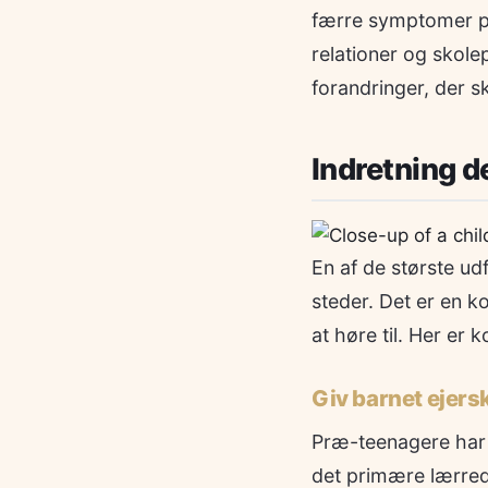
færre symptomer på
relationer og skole
forandringer, der s
Indretning de
En af de største ud
steder. Det er en k
at høre til. Her er 
Giv barnet ejers
Præ-teenagere har e
det primære lærred 