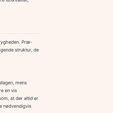
 trygheden. Præ-
ggende struktur, de
r dagen, mens
e en vis
m, at der altid er
ke nødvendigvis